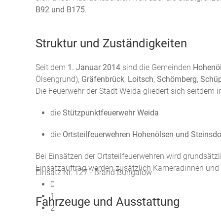
B92 und B175
.
Struktur und Zuständigkeiten
Seit dem
1. Januar 2014
sind die Gemeinden
Hohenö
Ölsengrund),
Gräfenbrück
,
Loitsch
,
Schömberg
,
Schüp
Die Feuerwehr der Stadt Weida gliedert sich seitdem i
die
Stützpunktfeuerwehr Weida
die
Ortsteilfeuerwehren Hohenölsen und Steinsdo
Bei Einsätzen der Ortsteilfeuerwehren wird grundsätzl
Einsatzauftrag werden zusätzlich Kameradinnen und 
Einsatz Nr. 127 - Brand Bungalow
0
1
Fahrzeuge und Ausstattung
2