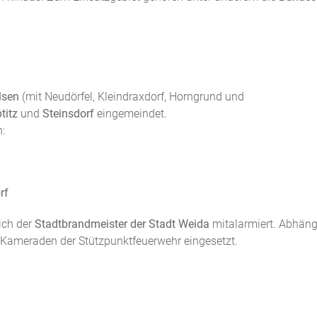
lsen
(mit Neudörfel, Kleindraxdorf, Horngrund und
titz
und
Steinsdorf
eingemeindet.
n:
rf
ich der
Stadtbrandmeister der Stadt Weida
mitalarmiert. Abhän
Kameraden der Stützpunktfeuerwehr eingesetzt.