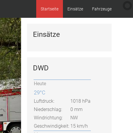
Startseite
Einsätze
Fahrzeuge
Einsätze
DWD
Heute
29°C
Luftdruck:
1018 hPa
Niederschlag:
0 mm
Windrichtung:
NW
Geschwindigkeit:
15 km/h