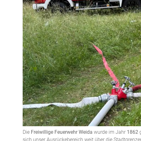
Willkommen bei der Freiwilligen 
Die Stadt
Weida
mit rund
8.250 Einwohnern
liegt in
Os
Die
Freiwillige Feuerwehr Weida
wurde im Jahr
1862
g
sich unser Ausrückebereich weit über die Stadtgrenz